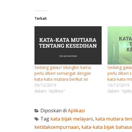
Terkait
Sedang galau? Mungkin kamu
Sedang gala
perlu diberi semangat dengan
perlu diberi
kata-kata mutiara berikut ini
kata-kata mot
09/12/2019
16/12/2019
dalam "Aplikasi"
dalam "Aplik
Diposkan di
Aplikasi
Tag
kata bijak melayani
,
kata mutiara ten
ketidaksempurnaan
,
kata-kata bijak bahasa