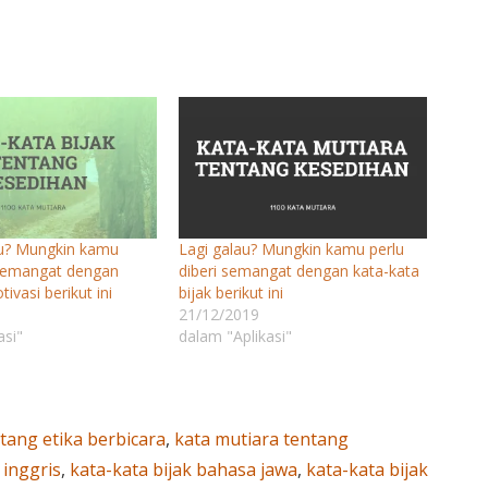
u? Mungkin kamu
Lagi galau? Mungkin kamu perlu
 semangat dengan
diberi semangat dengan kata-kata
ivasi berikut ini
bijak berikut ini
21/12/2019
asi"
dalam "Aplikasi"
tang etika berbicara
,
kata mutiara tentang
 inggris
,
kata-kata bijak bahasa jawa
,
kata-kata bijak