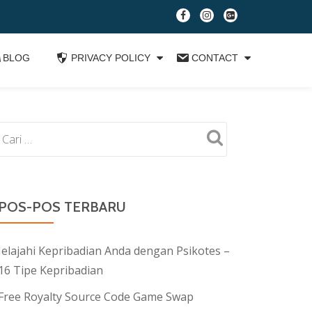
fa-
fa-
fa-
facebook
instagram
google-
plus-
BLOG
PRIVACY POLICY
CONTACT
square
POS-POS TERBARU
Jelajahi Kepribadian Anda dengan Psikotes –
16 Tipe Kepribadian
Free Royalty Source Code Game Swap