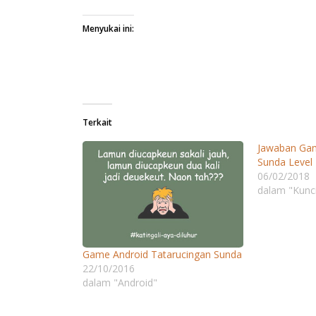
Menyukai ini:
Terkait
Jawaban Gam
Sunda Level 
06/02/2018
dalam "Kunc
Game Android Tatarucingan Sunda
22/10/2016
dalam "Android"