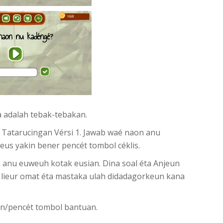
 adalah tebak-tebakan.
Tatarucingan Vérsi 1. Jawab waé naon anu
eus yakin bener pencét tombol céklis.
 anu euweuh kotak eusian. Dina soal éta Anjeun
n lieur omat éta mastaka ulah didadagorkeun kana
n/pencét tombol bantuan.