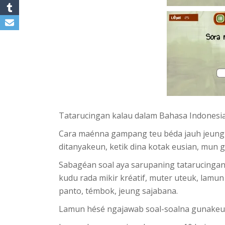
Tatarucingan kalau dalam Bahasa Indonesia
Cara maénna gampang teu béda jauh jeung 
ditanyakeun, ketik dina kotak eusian, mun g
Sabagéan soal aya sarupaning tatarucingan
kudu rada mikir kréatif, muter uteuk, lamu
panto, témbok, jeung sajabana.
Lamun hésé ngajawab soal-soalna gunakeu