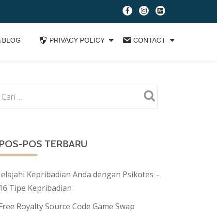
fa-
fa-
fa-
facebook
instagram
google-
plus-
BLOG
PRIVACY POLICY
CONTACT
square
POS-POS TERBARU
Jelajahi Kepribadian Anda dengan Psikotes –
16 Tipe Kepribadian
Free Royalty Source Code Game Swap