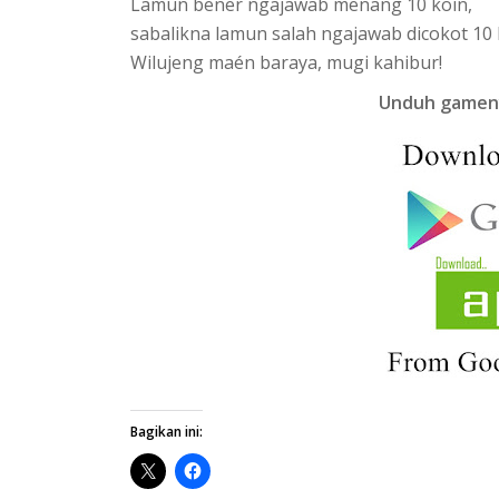
Lamun bener ngajawab menang 10 koin,
sabalikna lamun salah ngajawab dicokot 10 
Wilujeng maén baraya, mugi kahibur!
Unduh gameny
Bagikan ini: