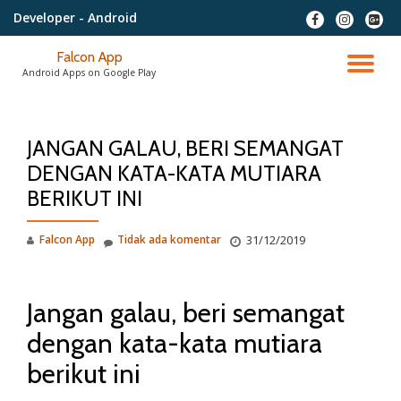
Developer
- Android
fa-
fa-
fa-
facebook
instagram
google
Lompat
plus-
Falcon App
ke
NA
squar
Android Apps on Google Play
konten
AL
JANGAN GALAU, BERI SEMANGAT
DENGAN KATA-KATA MUTIARA
BERIKUT INI
Falcon App
Tidak ada komentar
31/12/2019
Jangan galau, beri semangat
dengan kata-kata mutiara
berikut ini