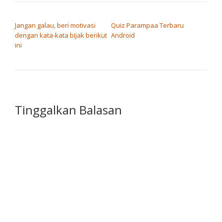
NAVIGASI POS
Jangan galau, beri motivasi
Quiz Parampaa Terbaru
dengan kata-kata bijak berikut
Android
ini
Tinggalkan Balasan