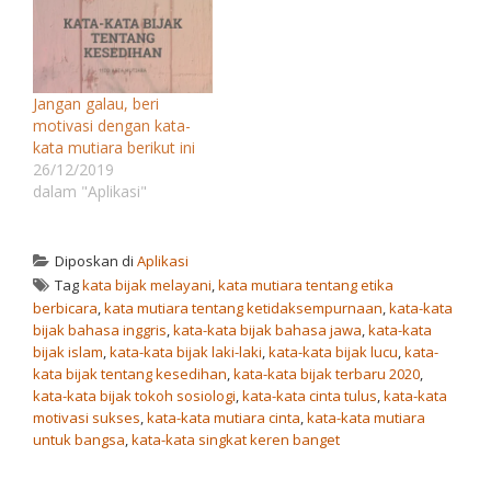
Jangan galau, beri
motivasi dengan kata-
kata mutiara berikut ini
26/12/2019
dalam "Aplikasi"
Diposkan di
Aplikasi
Tag
kata bijak melayani
,
kata mutiara tentang etika
berbicara
,
kata mutiara tentang ketidaksempurnaan
,
kata-kata
bijak bahasa inggris
,
kata-kata bijak bahasa jawa
,
kata-kata
bijak islam
,
kata-kata bijak laki-laki
,
kata-kata bijak lucu
,
kata-
kata bijak tentang kesedihan
,
kata-kata bijak terbaru 2020
,
kata-kata bijak tokoh sosiologi
,
kata-kata cinta tulus
,
kata-kata
motivasi sukses
,
kata-kata mutiara cinta
,
kata-kata mutiara
untuk bangsa
,
kata-kata singkat keren banget