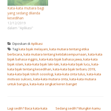
Kata-kata mutiara bagi
yang sedang dilanda
kesedihan
12/12/2019
dalam "Aplikasi"
Diposkan di
Aplikasi
Tag
kata bijak melayani
,
kata mutiara tentang etika
berbicara
,
kata mutiara tentang ketidaksempurnaan
,
kata-kata
bijak bahasa inggris
,
kata-kata bijak bahasa jawa
,
kata-kata
bijak islam
,
kata-kata bijak laki-laki
,
kata-kata bijak lucu
,
kata-
kata bijak tentang kesedihan
,
kata-kata bijak terbaru 2019
,
kata-kata bijak tokoh sosiologi
,
kata-kata cinta tulus
,
kata-kata
motivasi sukses
,
kata-kata mutiara cinta
,
kata-kata mutiara
untuk bangsa
,
kata-kata singkat keren banget
NAVIGASI POS
Lagi sedih? Baca kata-kata
Sedang sedih? Mungkin kamu