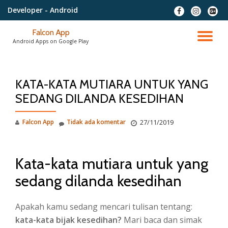
Developer
- Android
fa-
fa-
fa-
facebook
instagram
google
Lompat
plus-
Falcon App
ke
NA
squar
Android Apps on Google Play
konten
AL
KATA-KATA MUTIARA UNTUK YANG
SEDANG DILANDA KESEDIHAN
Falcon App
Tidak ada komentar
27/11/2019
Kata-kata mutiara untuk yang
sedang dilanda kesedihan
Apakah kamu sedang mencari tulisan tentang:
kata-kata bijak kesedihan?
Mari baca dan simak