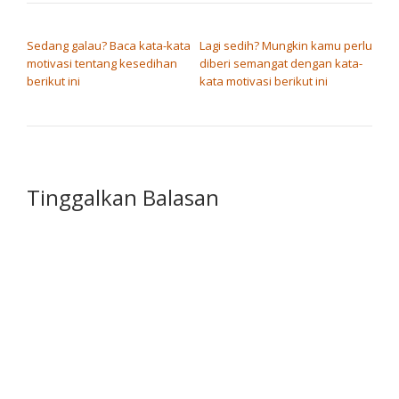
NAVIGASI POS
Sedang galau? Baca kata-kata
Lagi sedih? Mungkin kamu perlu
motivasi tentang kesedihan
diberi semangat dengan kata-
berikut ini
kata motivasi berikut ini
Tinggalkan Balasan