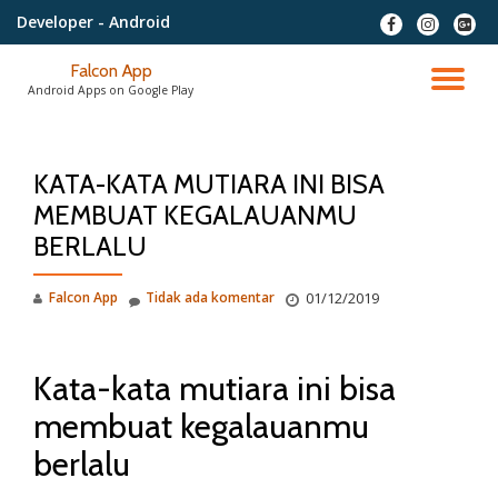
Developer
- Android
fa-
fa-
fa-
facebook
instagram
google
Lompat
plus-
Falcon App
ke
NA
squar
Android Apps on Google Play
konten
AL
KATA-KATA MUTIARA INI BISA
MEMBUAT KEGALAUANMU
BERLALU
Falcon App
Tidak ada komentar
01/12/2019
Kata-kata mutiara ini bisa
membuat kegalauanmu
berlalu