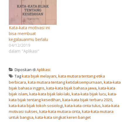
Kata-kata motivasi ini
bisa membuat
kegalauanmu berlalu
04/12/2019
dalam "Aplikasi"
Diposkan di
Aplikasi
Tag
kata bijak melayani
,
kata mutiara tentang etika
berbicara
,
kata mutiara tentang ketidaksempurnaan
,
kata-kata
bijak bahasa inggris
,
kata-kata bijak bahasa jawa
,
kata-kata
bijak islam
,
kata-kata bijak laki-laki
,
kata-kata bijak lucu
,
kata-
kata bijak tentang kesedihan
,
kata-kata bijak terbaru 2020
,
kata-kata bijak tokoh sosiologi
,
kata-kata cinta tulus
,
kata-kata
motivasi sukses
,
kata-kata mutiara cinta
,
kata-kata mutiara
untuk bangsa
,
kata-kata singkat keren banget