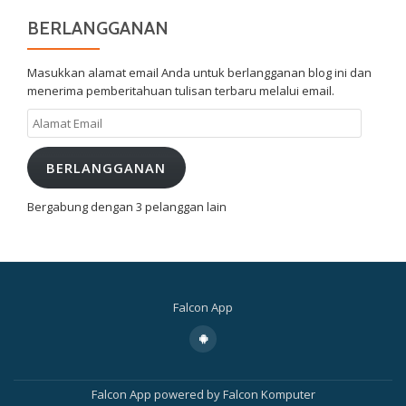
BERLANGGANAN
Masukkan alamat email Anda untuk berlangganan blog ini dan
menerima pemberitahuan tulisan terbaru melalui email.
Alamat
Email
BERLANGGANAN
Bergabung dengan 3 pelanggan lain
Falcon App
Menu
fa-
android
Kedua
Falcon App
powered by
Falcon Komputer