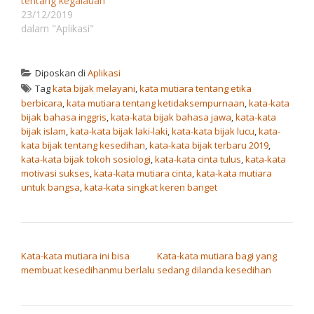
tentang kegalauan
23/12/2019
dalam "Aplikasi"
Diposkan di
Aplikasi
Tag
kata bijak melayani
,
kata mutiara tentang etika
berbicara
,
kata mutiara tentang ketidaksempurnaan
,
kata-kata
bijak bahasa inggris
,
kata-kata bijak bahasa jawa
,
kata-kata
bijak islam
,
kata-kata bijak laki-laki
,
kata-kata bijak lucu
,
kata-
kata bijak tentang kesedihan
,
kata-kata bijak terbaru 2019
,
kata-kata bijak tokoh sosiologi
,
kata-kata cinta tulus
,
kata-kata
motivasi sukses
,
kata-kata mutiara cinta
,
kata-kata mutiara
untuk bangsa
,
kata-kata singkat keren banget
NAVIGASI POS
Kata-kata mutiara ini bisa
Kata-kata mutiara bagi yang
membuat kesedihanmu berlalu
sedang dilanda kesedihan