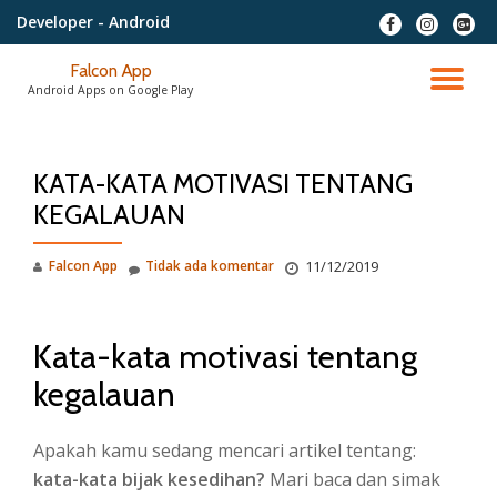
Developer
- Android
fa-
fa-
fa-
facebook
instagram
google
Lompat
plus-
Falcon App
ke
NA
squar
Android Apps on Google Play
konten
AL
KATA-KATA MOTIVASI TENTANG
KEGALAUAN
Falcon App
Tidak ada komentar
11/12/2019
Kata-kata motivasi tentang
kegalauan
Apakah kamu sedang mencari artikel tentang:
kata-kata bijak kesedihan?
Mari baca dan simak