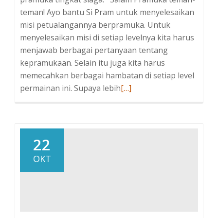
teman! Ayo bantu Si Pram untuk menyelesaikan
misi petualangannya berpramuka. Untuk
menyelesaikan misi di setiap levelnya kita harus
menjawab berbagai pertanyaan tentang
kepramukaan. Selain itu juga kita harus
memecahkan berbagai hambatan di setiap level
Baca
permainan ini. Supaya lebih
[…]
selengkapnya
tentangGame
Edukasi
Si
22
Pram
OKT
Adventure