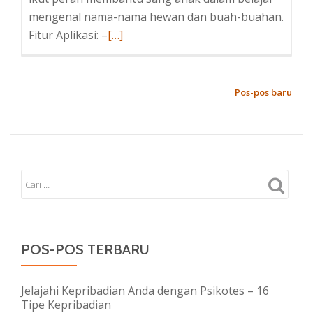
mengenal nama-nama hewan dan buah-buahan.
Baca
Fitur Aplikasi: –
[…]
selengkapnya
tentangGame
Edukasi
NAVIGASI
Pos-pos baru
Android
POS
Tebak
Nama
Hewan
dan
Buah
POS-POS TERBARU
Jelajahi Kepribadian Anda dengan Psikotes – 16
Tipe Kepribadian