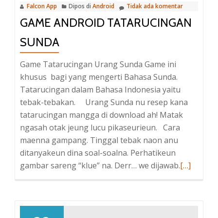
Falcon App
Dipos di
Android
Tidak ada komentar
GAME ANDROID TATARUCINGAN
SUNDA
Game Tatarucingan Urang Sunda Game ini
khusus bagi yang mengerti Bahasa Sunda.
Tatarucingan dalam Bahasa Indonesia yaitu
tebak-tebakan. Urang Sunda nu resep kana
tatarucingan mangga di download ah! Matak
ngasah otak jeung lucu pikaseurieun. Cara
maenna gampang. Tinggal tebak naon anu
ditanyakeun dina soal-soalna. Perhatikeun
Baca
gambar sareng “klue” na. Derr… we dijawab.
[…]
selengkap
tentangG
Android
Tatarucin