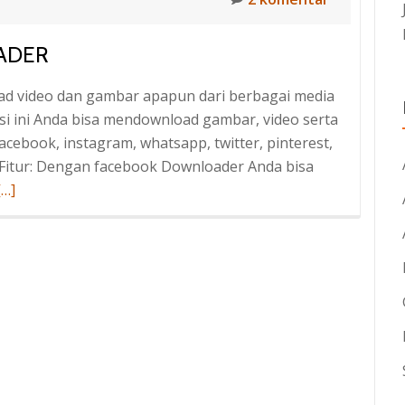
ADER
ad video dan gambar apapun dari berbagai media
si ini Anda bisa mendownload gambar, video serta
facebook, instagram, whatsapp, twitter, pinterest,
. Fitur: Dengan facebook Downloader Anda bisa
Baca
[…]
selengkapnya
tentangAll
Social
Media
Downloader