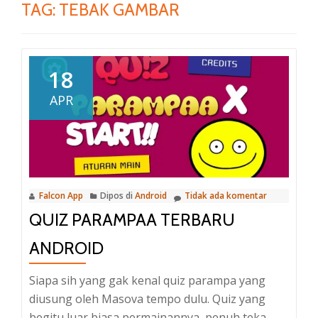
TAG:
TEBAK GAMBAR
18
APR
Falcon App
Dipos di
Android
Tidak ada komentar
QUIZ PARAMPAA TERBARU
ANDROID
Siapa sih yang gak kenal quiz parampa yang
diusung oleh Masova tempo dulu. Quiz yang
begitu luar biasa permainannya, penuh teka-