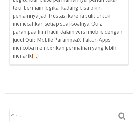
teki, bermain logika, kadang bisa bikin
pemainnya jadi frustasi karena sulit untuk
memecahkan setiap soal-soalnya. Quiz
parampaa kini hadir dalam versi mobile dengan
judul Quiz Mobile ParampaaX. Falcon Apps
mencoba memberikan permainan yang lebih
Baca
menarik
[…]
selengkapnya
tentangQuiz
Parampaa
Terbaru
Android