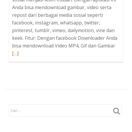
Anda bisa mendownload gambar, video serta
repost dari berbagai media sosial seperti
facebook, instagram, whatsapp, twitter,
pinterest, tumblr, vimeo, dailymotion, vine dan
keek. Fitur: Dengan facebook Downloader Anda
Baca
bisa mendownload Video MP4, Gif dan Gambar
seleng
[…]
tentang
Social
Media
Downlo