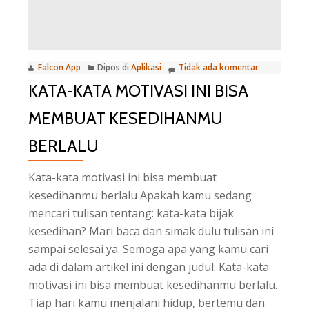
dengan
kata-
kata
Falcon App
Dipos di
Aplikasi
Tidak ada komentar
motivasi
KATA-KATA MOTIVASI INI BISA
berikut
ini
MEMBUAT KESEDIHANMU
BERLALU
Kata-kata motivasi ini bisa membuat
kesedihanmu berlalu Apakah kamu sedang
mencari tulisan tentang: kata-kata bijak
kesedihan? Mari baca dan simak dulu tulisan ini
sampai selesai ya. Semoga apa yang kamu cari
ada di dalam artikel ini dengan judul: Kata-kata
motivasi ini bisa membuat kesedihanmu berlalu.
Tiap hari kamu menjalani hidup, bertemu dan