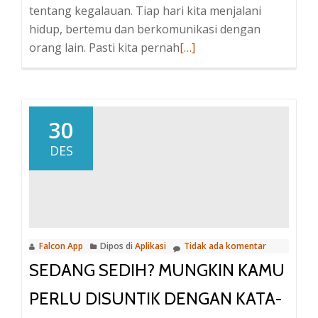
tentang kegalauan. Tiap hari kita menjalani
hidup, bertemu dan berkomunikasi dengan
Baca
orang lain. Pasti kita pernah
[…]
selengkapnya
tentangKumpulan
kata-
kata
30
motivasi
DES
tentang
kegalauan
Falcon App
Dipos di
Aplikasi
Tidak ada komentar
SEDANG SEDIH? MUNGKIN KAMU
PERLU DISUNTIK DENGAN KATA-