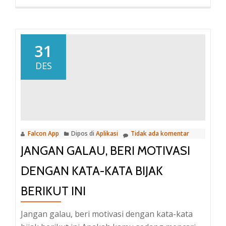
selengkapnya
tentangJangan
galau,
beri
31
semangat
DES
dengan
kata-
kata
mutiara
berikut
Falcon App
Dipos di
Aplikasi
Tidak ada komentar
ini
JANGAN GALAU, BERI MOTIVASI
DENGAN KATA-KATA BIJAK
BERIKUT INI
Jangan galau, beri motivasi dengan kata-kata