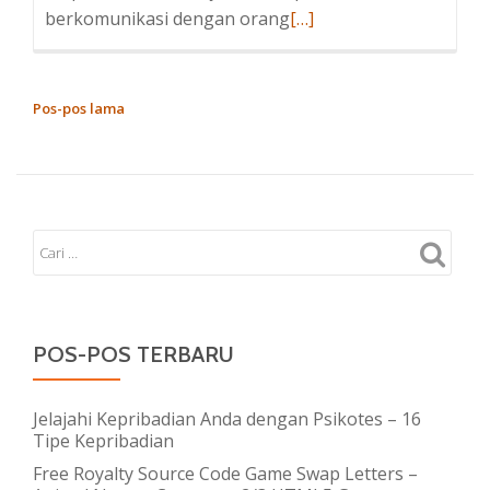
Baca
berkomunikasi dengan orang
[…]
selengkapnya
tentangKata-
kata
NAVIGASI
Pos-pos lama
motivasi
POS
ini
bisa
membuat
kesedihanmu
berlalu
POS-POS TERBARU
Jelajahi Kepribadian Anda dengan Psikotes – 16
Tipe Kepribadian
Free Royalty Source Code Game Swap Letters –