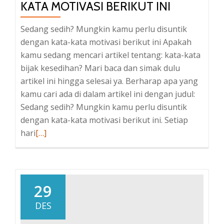
KATA MOTIVASI BERIKUT INI
Sedang sedih? Mungkin kamu perlu disuntik
dengan kata-kata motivasi berikut ini Apakah
kamu sedang mencari artikel tentang: kata-kata
bijak kesedihan? Mari baca dan simak dulu
artikel ini hingga selesai ya. Berharap apa yang
kamu cari ada di dalam artikel ini dengan judul:
Sedang sedih? Mungkin kamu perlu disuntik
dengan kata-kata motivasi berikut ini. Setiap
Baca
hari
[…]
selengkapnya
tentangSedang
sedih?
Mungkin
29
kamu
DES
perlu
disuntik