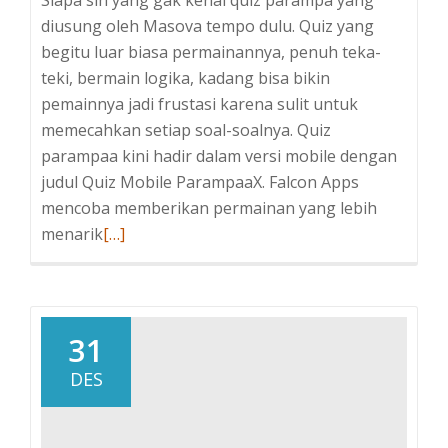
Siapa sih yang gak kenal quiz parampa yang
diusung oleh Masova tempo dulu. Quiz yang
begitu luar biasa permainannya, penuh teka-
teki, bermain logika, kadang bisa bikin
pemainnya jadi frustasi karena sulit untuk
memecahkan setiap soal-soalnya. Quiz
parampaa kini hadir dalam versi mobile dengan
judul Quiz Mobile ParampaaX. Falcon Apps
mencoba memberikan permainan yang lebih
Baca
menarik
[…]
selengkapnya
tentangQuiz
Parampaa
Terbaru
31
Android
DES