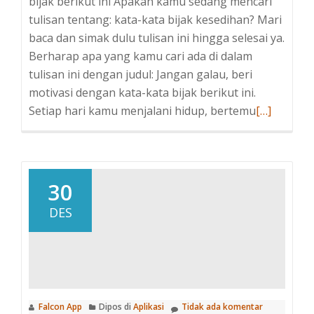
bijak berikut ini Apakah kamu sedang mencari
tulisan tentang: kata-kata bijak kesedihan? Mari
baca dan simak dulu tulisan ini hingga selesai ya.
Berharap apa yang kamu cari ada di dalam
tulisan ini dengan judul: Jangan galau, beri
motivasi dengan kata-kata bijak berikut ini.
Baca
Setiap hari kamu menjalani hidup, bertemu
[…]
selengkap
tentangJa
galau,
beri
30
motivasi
DES
dengan
kata-
kata
bijak
berikut
Falcon App
Dipos di
Aplikasi
Tidak ada komentar
ini