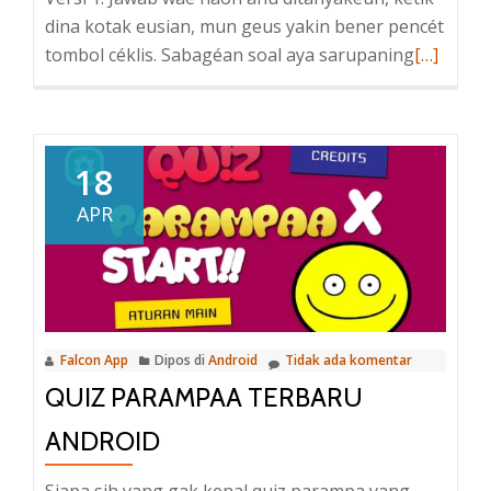
dina kotak eusian, mun geus yakin bener pencét
Baca
tombol céklis. Sabagéan soal aya sarupaning
[…]
selengka
tentang
Android
Tataruci
18
Sunda
APR
Versi
Kedua
Falcon App
Dipos di
Android
Tidak ada komentar
QUIZ PARAMPAA TERBARU
ANDROID