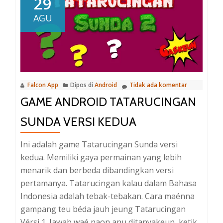
29
Code
AGU
Game
Swap
Letters
–
Animal
Falcon App
Dipos di
Android
Tidak ada komentar
Names
GAME ANDROID TATARUCINGAN
Construct
2/3
SUNDA VERSI KEDUA
HTML5
Game
Ini adalah game Tatarucingan Sunda versi
kedua. Memiliki gaya permainan yang lebih
menarik dan berbeda dibandingkan versi
pertamanya. Tatarucingan kalau dalam Bahasa
Indonesia adalah tebak-tebakan. Cara maénna
gampang teu béda jauh jeung Tatarucingan
Vérsi 1. Jawab waé naon anu ditanyakeun, ketik