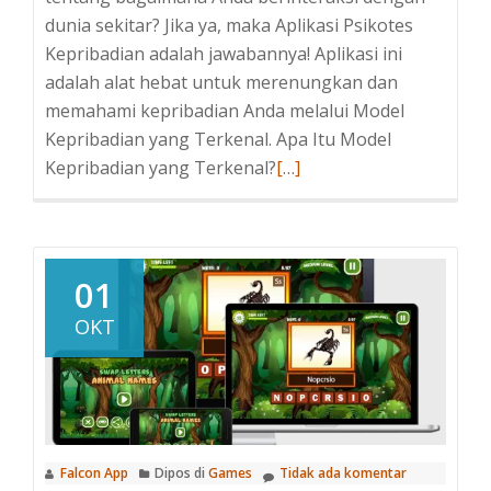
dunia sekitar? Jika ya, maka Aplikasi Psikotes
Kepribadian adalah jawabannya! Aplikasi ini
adalah alat hebat untuk merenungkan dan
memahami kepribadian Anda melalui Model
Kepribadian yang Terkenal. Apa Itu Model
Baca
Kepribadian yang Terkenal?
[…]
selengkapnya
tentangJelajahi
Kepribadian
Anda
01
dengan
OKT
Psikotes
–
16
Tipe
Kepribadian
Falcon App
Dipos di
Games
Tidak ada komentar