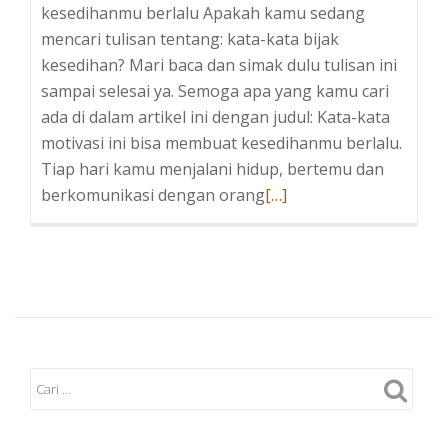
kesedihanmu berlalu Apakah kamu sedang
mencari tulisan tentang: kata-kata bijak
kesedihan? Mari baca dan simak dulu tulisan ini
sampai selesai ya. Semoga apa yang kamu cari
ada di dalam artikel ini dengan judul: Kata-kata
motivasi ini bisa membuat kesedihanmu berlalu.
Tiap hari kamu menjalani hidup, bertemu dan
Baca
berkomunikasi dengan orang
[…]
selengkapnya
tentangKata-
kata
motivasi
ini
bisa
membuat
kesedihanmu
berlalu